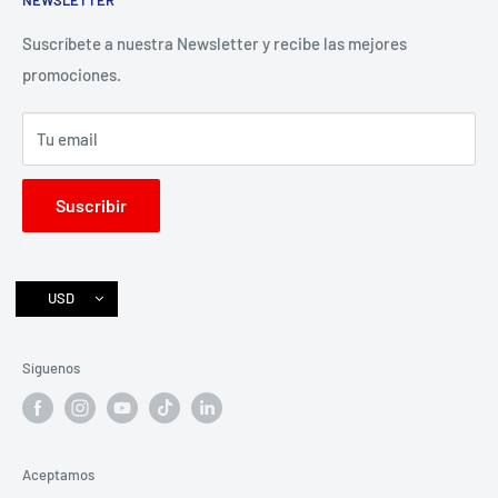
NEWSLETTER
Contacto
Preguntas Frecuentes
Suscríbete a nuestra Newsletter y recibe las mejores
promociones.
Términos del servicio
Política de reembolso
Tu email
Facebook
Instagram
Suscribir
Libro de reclamaciones
USD
Síguenos
Aceptamos