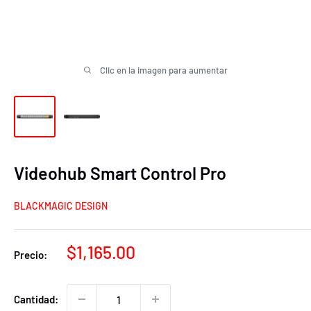
Clic en la imagen para aumentar
Videohub Smart Control Pro
BLACKMAGIC DESIGN
Precio
$1,165.00
Precio:
de
venta
Cantidad: