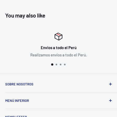
You may also like
Envios a todo el Perú
Realizamos envios a todo el Perú.
SOBRE NOSOTROS
VideoProPeru es la plataforma e-commerce de Meditel
MENÚ INFERIOR
Perú SAC. Distribuidores Oficiales de Blackmagic Design,
Ikan, Rokinon, Dexel y SKB para el Perú.
Búsqueda