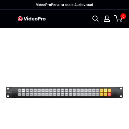
Ir
VideoProPeru, tu socio Audiovisual
directamente
0
VideoProPeru
al
contenido