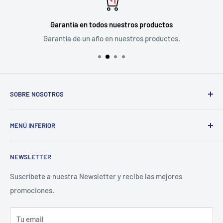
Garantía en todos nuestros productos
Garantía de un año en nuestros productos.
SOBRE NOSOTROS
VideoProPeru es la plataforma e-commerce de Meditel
MENÚ INFERIOR
Perú SAC. Distribuidores Oficiales de Blackmagic Design,
Ikan, Rokinon, Dexel y SKB para el Perú.
Búsqueda
NEWSLETTER
Contacto
Preguntas Frecuentes
Suscríbete a nuestra Newsletter y recibe las mejores
promociones.
Términos del servicio
Política de reembolso
Tu email
Facebook