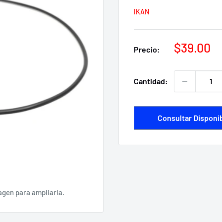
IKAN
Precio
$39.00
Precio:
de
venta
Cantidad:
Consultar Disponib
agen para ampliarla.