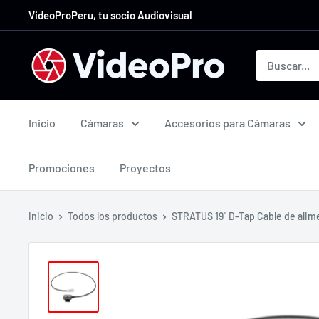
Ir
VideoProPeru, tu socio Audiovisual
directamente
al
VideoProPeru
contenido
Inicio
Cámaras
Accesorios para Cámaras
Promociones
Proyectos
Inicio
Todos los productos
STRATUS 19" D-Tap Cable de alime