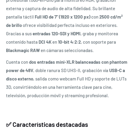
profesional todo-en-uno para monitoreo HDR, grabación
externa y captura de audio de alta fidelidad. Su brillante
pantalla táctil
Full HD de 7" (1920 x 1200 px)
con
2500 cd/m²
de brillo
ofrece visibilidad perfecta incluso en exteriores.
Gracias a sus
entradas 12G-SDI y HDMI
, graba y monitorea
contenido hasta
DCI 4K
en
10-bit 4:2:2
, con soporte para
Blackmagic RAW
en cámaras seleccionadas.
Cuenta con
dos entradas mini-XLR balanceadas con phantom
power de 48V
, doble ranura SD UHS-II, grabación vía
USB-C a
disco externo
, salida como webcam Full HD y soporte de LUTs
3D, convirtiéndolo en una herramienta clave para cine,
televisión, producción móvil y streaming profesional.
✅ Características destacadas