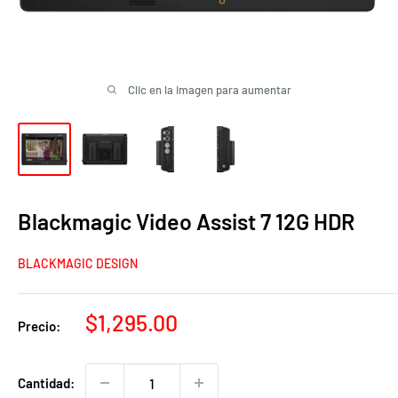
Clic en la imagen para aumentar
Blackmagic Video Assist 7 12G HDR
BLACKMAGIC DESIGN
Precio
$1,295.00
Precio:
de
venta
Cantidad: