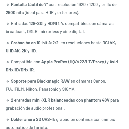
🔹
Pantalla táctil de 7"
con resolución 1920 x 1200 y brillo de
2500 nits
(ideal para HDR y exteriores).
🔹 Entradas
12G-SDI y HDMI 1.4
, compatibles con cámaras
broadcast, DSLR, mirrorless y cine digital.
🔹
Grabación en 10-bit 4:2:2
, en resoluciones hasta
DCI 4K,
UHD 4K, 2K y HD
.
🔹 Compatible con
Apple ProRes (HQ/422/LT/Proxy)
y
Avid
DNxHD/DNxHR
.
🔹
Soporte para Blackmagic RAW
en cámaras Canon,
FUJIFILM, Nikon, Panasonic y SIGMA.
🔹
2 entradas mini-XLR balanceadas con phantom 48V
para
grabación de audio profesional.
🔹
Doble ranura SD UHS-II
: grabación continua con cambio
automático de tarjeta.