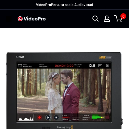
Ir
VideoProPeru, tu socio Audiovisual
directamente
0
VideoProPeru
al
contenido