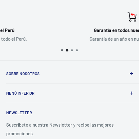
Garantía en todos nuestros productos
Garantía de un año en nuestros productos.
SOBRE NOSOTROS
VideoProPeru es la plataforma e-commerce de Meditel
MENÚ INFERIOR
Perú SAC. Distribuidores Oficiales de Blackmagic Design,
Ikan, Rokinon, Dexel y SKB para el Perú.
Búsqueda
NEWSLETTER
Contacto
Preguntas Frecuentes
Suscríbete a nuestra Newsletter y recibe las mejores
promociones.
Términos del servicio