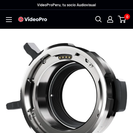
Ir
VideoProPeru, tu socio Audiovisual
directamente
0
VideoProPeru
al
contenido