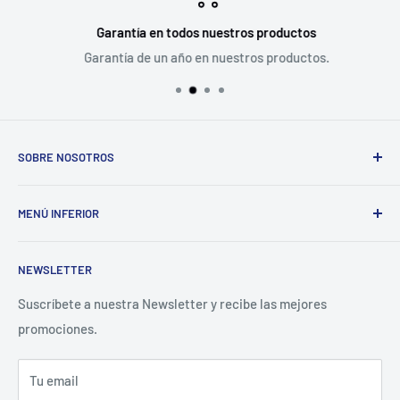
Garantía en todos nuestros productos
Garantía de un año en nuestros productos.
SOBRE NOSOTROS
VideoProPeru es la plataforma e-commerce de Meditel
MENÚ INFERIOR
Perú SAC. Distribuidores Oficiales de Blackmagic Design,
Ikan, Rokinon, Dexel y SKB para el Perú.
Búsqueda
NEWSLETTER
Contacto
Preguntas Frecuentes
Suscríbete a nuestra Newsletter y recibe las mejores
promociones.
Términos del servicio
Política de reembolso
Tu email
Facebook