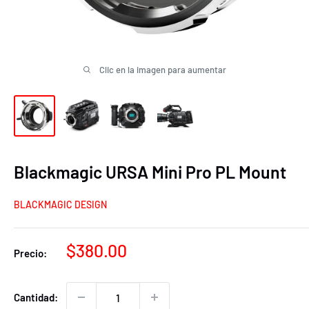
Clic en la imagen para aumentar
Blackmagic URSA Mini Pro PL Mount
BLACKMAGIC DESIGN
Precio
$380.00
Precio:
de
venta
Cantidad: