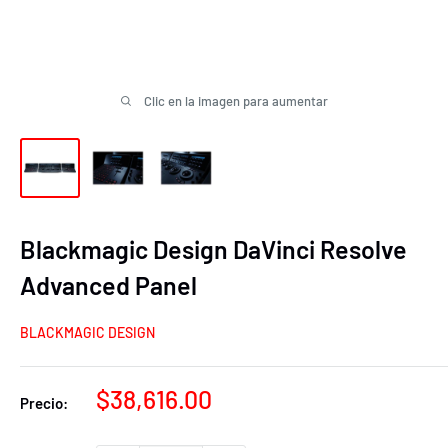
Clic en la imagen para aumentar
Blackmagic Design DaVinci Resolve
Advanced Panel
BLACKMAGIC DESIGN
Precio
$38,616.00
Precio:
de