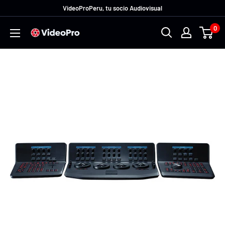
Ir
VideoProPeru, tu socio Audiovisual
directamente
0
VideoProPeru
al
contenido