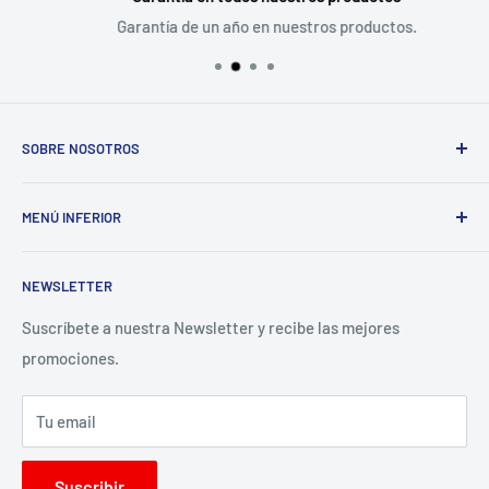
Garantía de un año en nuestros productos.
SOBRE NOSOTROS
VideoProPeru es la plataforma e-commerce de Meditel
MENÚ INFERIOR
Perú SAC. Distribuidores Oficiales de Blackmagic Design,
Ikan, Rokinon, Dexel y SKB para el Perú.
Búsqueda
NEWSLETTER
Contacto
Preguntas Frecuentes
Suscríbete a nuestra Newsletter y recibe las mejores
promociones.
Términos del servicio
Política de reembolso
Tu email
Facebook
Instagram
Suscribir