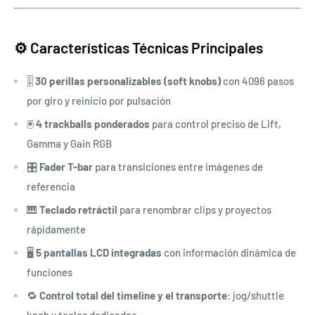
⚙️ Características Técnicas Principales
🎚️
30 perillas personalizables (soft knobs)
con 4096 pasos
por giro y reinicio por pulsación
🖲️
4 trackballs ponderados
para control preciso de Lift,
Gamma y Gain RGB
🎛️
Fader T-bar
para transiciones entre imágenes de
referencia
🎹
Teclado retráctil
para renombrar clips y proyectos
rápidamente
🖥️
5 pantallas LCD integradas
con información dinámica de
funciones
🔁
Control total del timeline y el transporte
: jog/shuttle
knob y teclas dedicadas