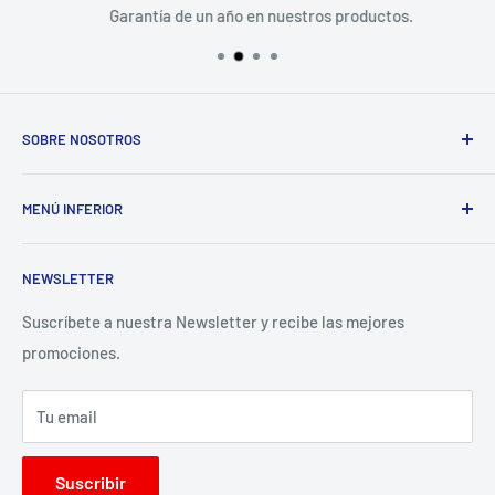
Garantía de un año en nuestros productos.
SOBRE NOSOTROS
VideoProPeru es la plataforma e-commerce de Meditel
MENÚ INFERIOR
Perú SAC. Distribuidores Oficiales de Blackmagic Design,
Ikan, Rokinon, Dexel y SKB para el Perú.
Búsqueda
NEWSLETTER
Contacto
Preguntas Frecuentes
Suscríbete a nuestra Newsletter y recibe las mejores
promociones.
Términos del servicio
Política de reembolso
Tu email
Facebook
Instagram
Suscribir
Libro de reclamaciones