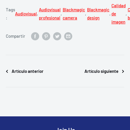
Calidad
Tags
Audiovisual
Blackmagic
Blackmagic
Audiovisual
,
,
,
,
de
,
:
profesional
camera
design
b
imagen
Compartir
Artículo anterior
Artículo siguiente
Join Us