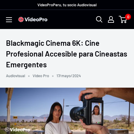
Ir
VideoProPeru, tu socio Audiovisual
directamente
0
VideoProPeru
al
contenido
Blackmagic Cinema 6K: Cine
Profesional Accesible para Cineastas
Emergentes
Audiovisual
Video Pro
17/mayo/2024